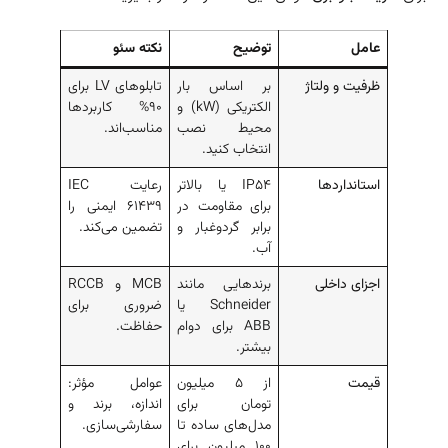
عامل
توضیح
نکته سئو
ظرفیت و ولتاژ
بر اساس بار
تابلوهای LV برای
الکتریکی (kW) و
۹۰% کاربردها
محیط نصب
مناسب‌اند.
انتخاب کنید.
استانداردها
IP54 یا بالاتر
رعایت IEC
برای مقاومت در
61439 ایمنی را
برابر گردوغبار و
تضمین می‌کند.
آب.
اجزای داخلی
برندهایی مانند
MCB و RCCB
Schneider یا
ضروری برای
ABB برای دوام
حفاظت.
بیشتر.
قیمت
از ۵ میلیون
عوامل مؤثر:
تومان برای
اندازه، برند و
مدل‌های ساده تا
سفارشی‌سازی.
۱۰۰ میلیون برای