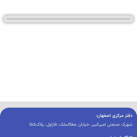
دفتر مرکزی اصفهان:
شهرک صنعتی امیرکبیر، خیابان عطاالملک، فازاول، پلاک155