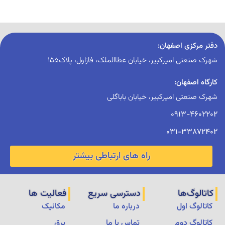
دفتر مرکزی اصفهان:
شهرک صنعتی امیرکبیر، خیابان عطاالملک، فازاول، پلاک155
کارگاه اصفهان:
شهرک صنعتی امیرکبیر، خیابان باباگلی
0913-4602202
031-33872402
راه های ارتباطی بیشتر
کاتالوگ‌ها
دسترسی سریع
فعالیت ها
کاتالوگ اول
درباره ما
مکانیک
کاتالوگ دوم
تماس با ما
برق