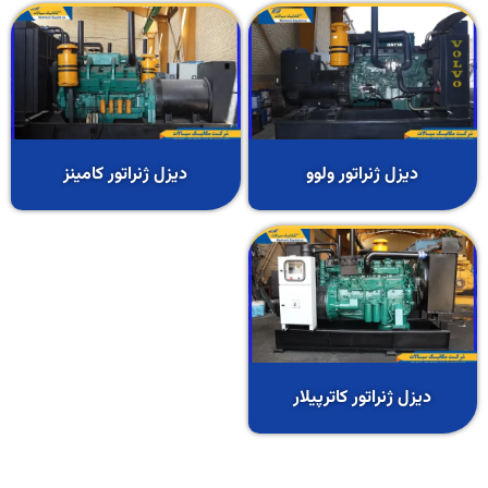
دیزل ژنراتور ولوو
دیزل ژنراتور کامینز
دیزل ژنراتور کاترپیلار