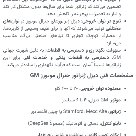
تضمین می‌کند که ژنراتور شما برای سال‌ها بدون مشکل کار کند
و نیاز به تعمیرات پرهزینه را کاهش دهد.
تنوع در توان خروجی
: دیزل ژنراتورهای جنرال موتورز در
توان‌های
مختلفی
تولید می‌شوند که آنها را برای طیف وسیعی از کاربردها،
از مصارف کوچک تجاری تا نیازهای صنعتی بزرگ، مناسب
می‌سازد.
سهولت نگهداری و دسترسی به قطعات
: به دلیل شهرت جهانی
GM،
دسترسی به قطعات یدکی و خدمات فنی
برای این
ژنراتورها نسبتاً آسان است که فرآیند نگهداری را ساده‌تر می‌کند.
مشخصات فنی دیزل ژنراتور جنرال موتورز GM
محدوده توان خروجی
: 20 تا 400 کاوا
موتور
: GM دیزلی، 4 یا 6 سیلندر
ژنراتور
: Stamford، Mecc Alte یا چینی اقتصادی
تابلو کنترل
: دستی یا اتوماتیک (معمولاً DeepSea)
امکان نصب کانوپی سایلنت و شاسی چرخ‌دار