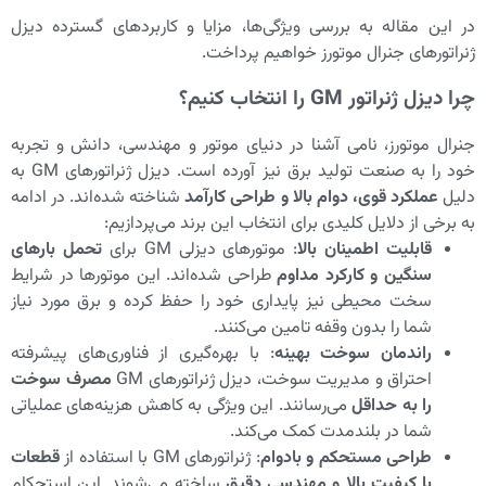
در این مقاله به بررسی ویژگی‌ها، مزایا و کاربردهای گسترده دیزل
ژنراتورهای جنرال موتورز خواهیم پرداخت.
چرا دیزل ژنراتور GM را انتخاب کنیم؟
جنرال موتورز، نامی آشنا در دنیای موتور و مهندسی، دانش و تجربه
خود را به صنعت تولید برق نیز آورده است. دیزل ژنراتورهای GM به
دلیل
عملکرد قوی، دوام بالا و طراحی کارآمد
شناخته شده‌اند. در ادامه
به برخی از دلایل کلیدی برای انتخاب این برند می‌پردازیم:
قابلیت اطمینان بالا
: موتورهای دیزلی GM برای
تحمل بارهای
سنگین و کارکرد مداوم
طراحی شده‌اند. این موتورها در شرایط
سخت محیطی نیز پایداری خود را حفظ کرده و برق مورد نیاز
شما را بدون وقفه تامین می‌کنند.
راندمان سوخت بهینه
: با بهره‌گیری از فناوری‌های پیشرفته
احتراق و مدیریت سوخت، دیزل ژنراتورهای GM
مصرف سوخت
را به حداقل
می‌رسانند. این ویژگی به کاهش هزینه‌های عملیاتی
شما در بلندمدت کمک می‌کند.
طراحی مستحکم و بادوام
: ژنراتورهای GM با استفاده از
قطعات
با کیفیت بالا و مهندسی دقیق
ساخته می‌شوند. این استحکام