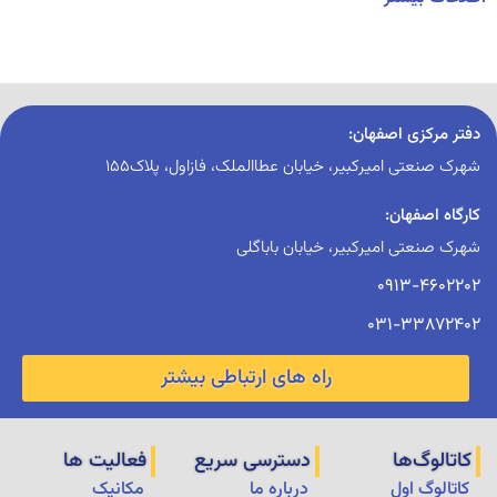
دفتر مرکزی اصفهان:
شهرک صنعتی امیرکبیر، خیابان عطاالملک، فازاول، پلاک155
کارگاه اصفهان:
شهرک صنعتی امیرکبیر، خیابان باباگلی
0913-4602202
031-33872402
راه های ارتباطی بیشتر
کاتالوگ‌ها
دسترسی سریع
فعالیت ها
کاتالوگ اول
درباره ما
مکانیک