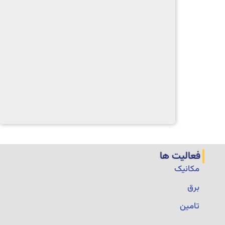
فعالیت ها
مکانیک
برق
تامین