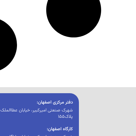
دفتر مرکزی اصفهان:
شهرک صنعتی امیرکبیر، خیابان عطاالملک، 
پلاک155
کارگاه اصفهان: