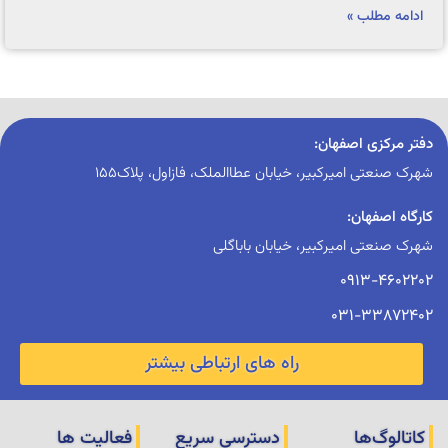
ادامه مطلب »
دفتر مرکزی اصفهان:
شهرک صنعتی امیرکبیر، خیابان عطاالملک، فازاول، پلاک155
کارگاه اصفهان:
شهرک صنعتی امیرکبیر، خیابان باباگلی
0913-4602202
031-33872402
راه های ارتباطی بیشتر
کاتالوگ‌ها
دسترسی سریع
فعالیت ها